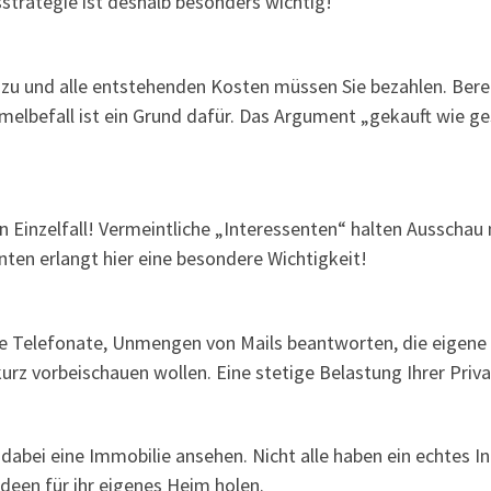
strategie ist deshalb besonders wichtig!
zu und alle entstehenden Kosten müssen Sie bezahlen. Bere
lbefall ist ein Grund dafür. Das Argument „gekauft wie ges
n Einzelfall! Vermeintliche „Interessenten“ halten Ausscha
nten erlangt hier eine besondere Wichtigkeit!
ige Telefonate, Unmengen von Mails beantworten, die eigen
rz vorbeischauen wollen. Eine stetige Belastung Ihrer Priv
abei eine Immobilie ansehen. Nicht alle haben ein echtes I
Ideen für ihr eigenes Heim holen.