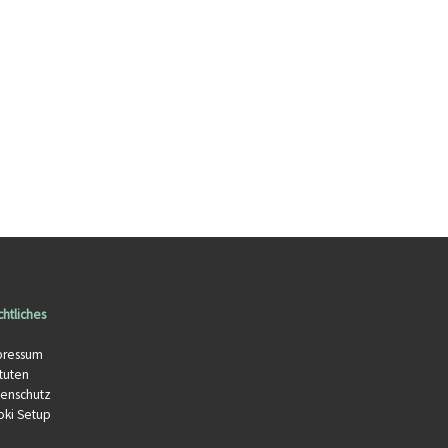
htliches
pressum
tuten
tenschutz
oki Setup