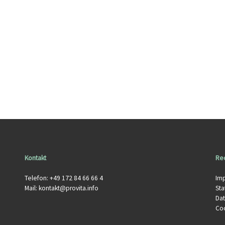
Kontakt
Rec
Telefon: +49 172 84 66 66 4
Im
Mail:
kontakt@provita.info
Sta
Da
Co